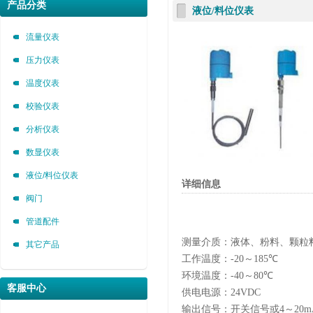
1
2
产品分类
液位/料位仪表
流量仪表
压力仪表
温度仪表
校验仪表
分析仪表
数显仪表
液位/料位仪表
详细信息
阀门
管道配件
测量介质：液体、粉料、颗粒
其它产品
工作温度：
-20
～
185
℃
环境温度：
-40
～
80
℃
客服中心
供电电源：
24VDC
输出信号：开关信号或
4
～
20m